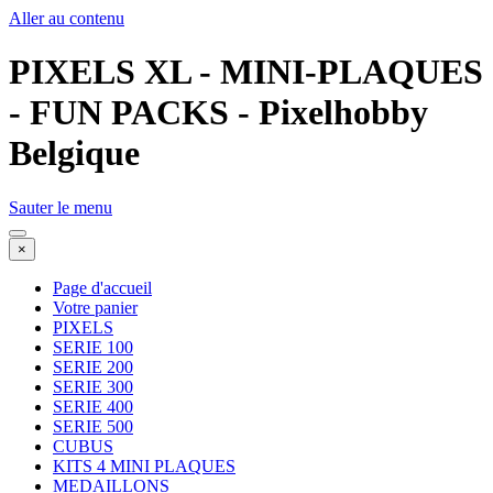
Aller au contenu
PIXELS XL - MINI-PLAQUES
- FUN PACKS - Pixelhobby
Belgique
Sauter le menu
×
Page d'accueil
Votre panier
PIXELS
SERIE 100
SERIE 200
SERIE 300
SERIE 400
SERIE 500
CUBUS
KITS 4 MINI PLAQUES
MEDAILLONS